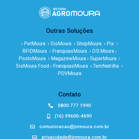
Outras Soluções
› PetMoura
› SisMoura
› ShopMoura
› Pix
›
RFIDMoura
› FranquiasMoura
› O.S.Moura
›
PostoMoura
› MagazineMoura
› SuperMoura
›
SisMoura Food
› FranquiasMoura
› TemNatrilha
›
PDVMoura
Contato
0800 777 1990
(16) 99600-4690
comunicacao@jnmoura.com.br
privacidade@jnmoura.com.br