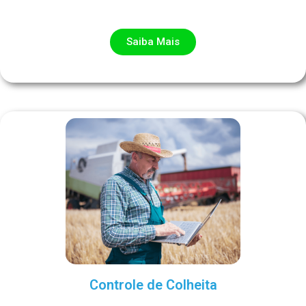
ㅤSaiba Maisㅤ
Controle de Colheita